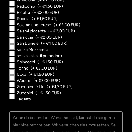
Provolone
(+ €2,00 EUR)
Radicchio
(+ €1,50 EUR)
Ricotta
(+ €2,00 EUR)
Rucola
(+ €1,50 EUR)
Salame ungherese
(+ €2,00 EUR)
Salami piccante
(+ €2,00 EUR)
Salsiccia
(+ €2,00 EUR)
San Daniele
(+ €4,50 EUR)
senza Mozzarella
senza salsa di pomodoro
Spinacchi
(+ €1,50 EUR)
Tonno
(+ €2,00 EUR)
Uova
(+ €1,50 EUR)
Würstel
(+ €2,00 EUR)
Zucchine fritte
(+ €1,30 EUR)
Zucchini
(+ €1,50 EUR)
Tagliato