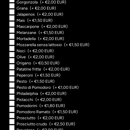
Gorgonzola
(+ €2,00 EUR)
Grana
(+ €2,00 EUR)
Jalapenos
(+ €2,00 EUR)
Mais
(+ €1,50 EUR)
Mascarpone
(+ €2,00 EUR)
Melanzane
(+ €1,50 EUR)
Mortadella
(+ €2,00 EUR)
Mozzarella senza lattosio
(+ €1,50 EUR)
Noci
(+ €2,00 EUR)
Olive
(+ €2,00 EUR)
Origano
(+ €0,50 EUR)
Patatine fritte
(+ €2,00 EUR)
Peperoni
(+ €1,50 EUR)
Pesto
(+ €1,50 EUR)
Pesto di Pomodoro
(+ €1,00 EUR)
Philadelphia
(+ €2,00 EUR)
Pistacchi
(+ €2,00 EUR)
Pomodorini
(+ €1,80 EUR)
Pomodoro Ramato
(+ €1,50 EUR)
Prosciutto
(+ €2,00 EUR)
Prosciutto crudo
(+ €2,50 EUR)