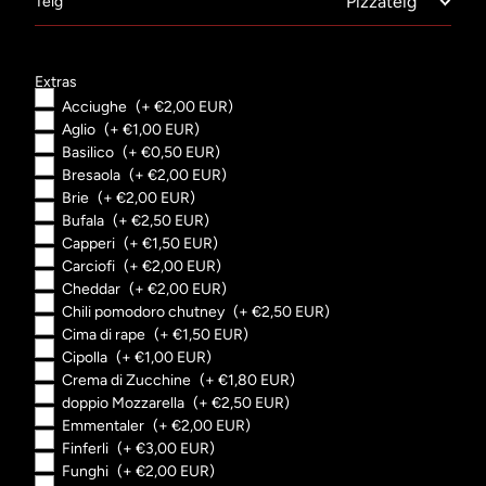
Teig
Extras
Acciughe
(+ €2,00 EUR)
Aglio
(+ €1,00 EUR)
Basilico
(+ €0,50 EUR)
Bresaola
(+ €2,00 EUR)
Brie
(+ €2,00 EUR)
Bufala
(+ €2,50 EUR)
Capperi
(+ €1,50 EUR)
Carciofi
(+ €2,00 EUR)
Cheddar
(+ €2,00 EUR)
Chili pomodoro chutney
(+ €2,50 EUR)
Cima di rape
(+ €1,50 EUR)
Cipolla
(+ €1,00 EUR)
Crema di Zucchine
(+ €1,80 EUR)
doppio Mozzarella
(+ €2,50 EUR)
Emmentaler
(+ €2,00 EUR)
Finferli
(+ €3,00 EUR)
Funghi
(+ €2,00 EUR)