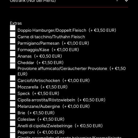
Getränk (Nur bei Menü)
Extras
Doppio Hamburger/Doppelt Fleisch
(+ €3,50 EUR)
Carne di tacchino/Truthahn Fleisch
Parmigiano/Parmesan
(+ €1,00 EUR)
Formaggio/Käse
(+ €1,00 EUR)
Ananas
(+ €0,50 EUR)
Cheddar
(+ €1,50 EUR)
Provolone affumicato/Geräucherter Provolone
(+ €1,50
EUR)
Carciofi/Artischocken
(+ €1,00 EUR)
Mozzarella
(+ €1,50 EUR)
Speck
(+ €1,50 EUR)
Cipolla arrostita/Röstzwiebeln
(+ €0,50 EUR)
Melanzane/Aubergine
(+ €1,00 EUR)
Brie
(+ €1,50 EUR)
Coleslaw
(+ €1,50 EUR)
Anelli di cipolla/Zwiebelringe
(+ €0,50 EUR)
Peperoni
(+ €1,00 EUR)