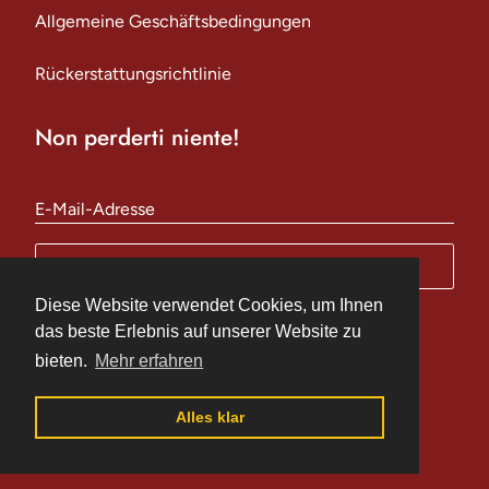
Allgemeine Geschäftsbedingungen
Rückerstattungsrichtlinie
Non perderti niente!
E-Mail-Adresse
ABONNIEREN
Diese Website verwendet Cookies, um Ihnen
Diese Website verwendet Cookies, um Ihnen
das beste Erlebnis auf unserer Website zu
das beste Erlebnis auf unserer Website zu
Sprache
Deutsch
bieten.
bieten.
Mehr erfahren
Mehr erfahren
Facebook
Instagram
Alles klar
Alles klar
© 2026,
Mannis Food Delivery
Powered by Shopify