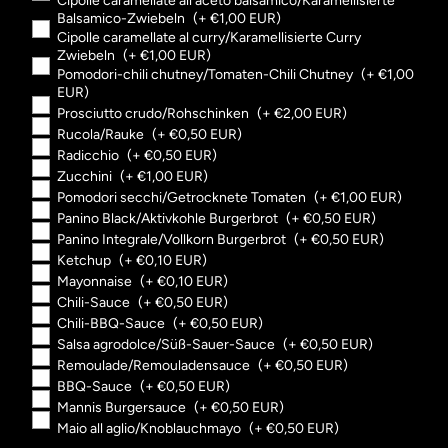
Cipolle caramellate all aceto balsamico/Karamellisierte
Balsamico-Zwiebeln
(+ €1,00 EUR)
Cipolle caramellate al curry/Karamellisierte Curry
Zwiebeln
(+ €1,00 EUR)
Pomodori-chili chutney/Tomaten-Chili Chutney
(+ €1,00
EUR)
Prosciutto crudo/Rohschinken
(+ €2,00 EUR)
Rucola/Rauke
(+ €0,50 EUR)
Radicchio
(+ €0,50 EUR)
Zucchini
(+ €1,00 EUR)
Pomodori secchi/Getrocknete Tomaten
(+ €1,00 EUR)
Panino Black/Aktivkohle Burgerbrot
(+ €0,50 EUR)
Panino Integrale/Vollkorn Burgerbrot
(+ €0,50 EUR)
Ketchup
(+ €0,10 EUR)
Mayonnaise
(+ €0,10 EUR)
Chili-Sauce
(+ €0,50 EUR)
Chili-BBQ-Sauce
(+ €0,50 EUR)
Salsa agrodolce/Süß-Sauer-Sauce
(+ €0,50 EUR)
Remoulade/Remouladensauce
(+ €0,50 EUR)
BBQ-Sauce
(+ €0,50 EUR)
Mannis Burgersauce
(+ €0,50 EUR)
Maio all aglio/Knoblauchmayo
(+ €0,50 EUR)